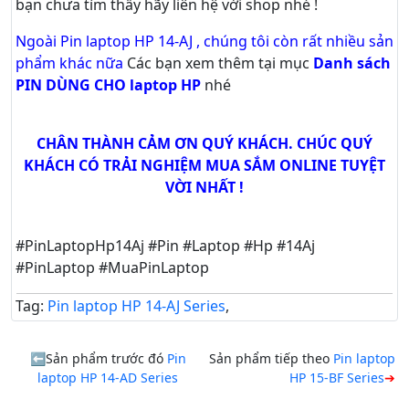
bạn chưa tìm thấy hãy
liên hệ với shop nhé !
Ngoài Pin laptop HP 14-AJ , chúng tôi còn rất nhiều sản
phẩm khác nữa
Các bạn xem thêm tại mục
Danh sách
PIN DÙNG CHO laptop HP
nhé
CHÂN THÀNH CẢM ƠN QUÝ KHÁCH. CHÚC QUÝ
KHÁCH CÓ TRẢI NGHIỆM MUA SẮM ONLINE TUYỆT
VỜI NHẤT !
#PinLaptopHp14Aj #Pin #Laptop #Hp #14Aj
#PinLaptop #MuaPinLaptop
Tag:
Pin laptop HP 14-AJ Series
,
Sản phẩm trước đó
Pin
Sản phẩm tiếp theo
Pin laptop
laptop HP 14-AD Series
HP 15-BF Series