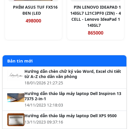
PHÍM ASUS TUF FX516
PIN LENOVO IDEAPAD 1
ĐEN (LED
14IGL7 L21C3PF0 (ZIN) - 4
CELL - Lenovo IdeaPad 1
498000
14IGL7
865000
Bản tin mới
Hướng dẫn chèn chữ ký vào Word, Excel chi tiết
từ A–Z cho dân văn phòng
18/01/2026 21:27:25
Hướng dẫn tháo lắp máy laptop Dell Inspiron 13
7375 2-in-1
14/11/2023 12:18:03
Hướng dẫn tháo lắp máy laptop Dell XPS 9500
13/11/2023 09:37:16