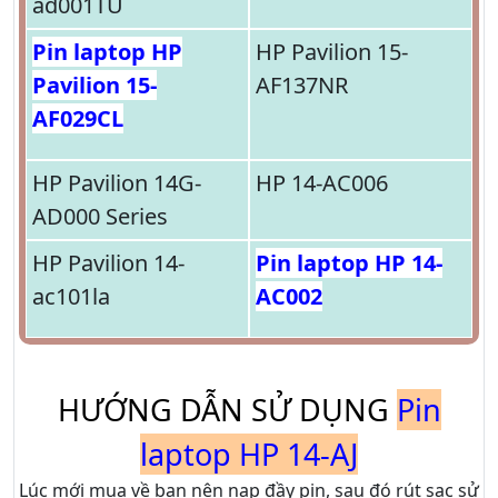
ad001TU
Pin laptop HP
HP Pavilion 15-
Pavilion 15-
AF137NR
AF029CL
HP Pavilion 14G-
HP 14-AC006
AD000 Series
HP Pavilion 14-
Pin laptop HP 14-
ac101la
AC002
HƯỚNG DẪN SỬ DỤNG
Pin
laptop HP 14-AJ
Lúc mới mua về bạn nên nạp đầy pin, sau đó rút sạc sử