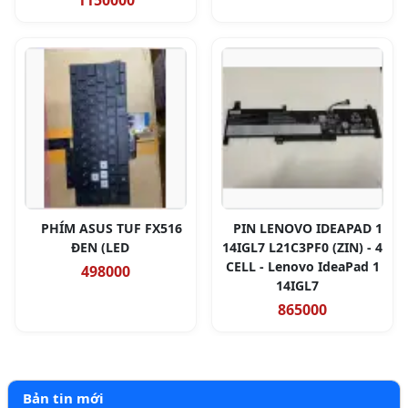
1150000
PHÍM ASUS TUF FX516
PIN LENOVO IDEAPAD 1
ĐEN (LED
14IGL7 L21C3PF0 (ZIN) - 4
CELL - Lenovo IdeaPad 1
498000
14IGL7
865000
Bản tin mới