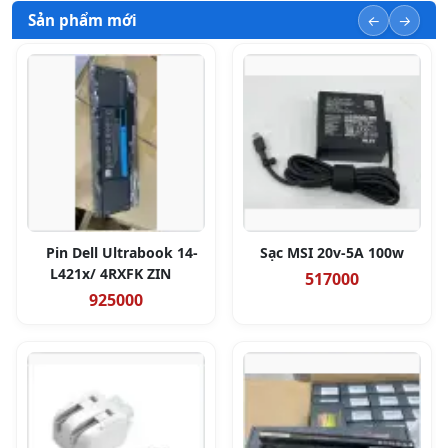
Sản phẩm mới
Pin Dell Ultrabook 14-
Sạc MSI 20v-5A 100w
L421x/ 4RXFK ZIN
517000
925000