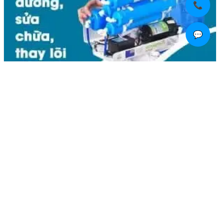
📞
💬
Liên hệ
Kim Bôi, Vạn Kim, Mỹ Đức ,Hà Nội
0936.184.481