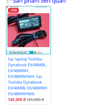
🏳Sản phẩm liên quan
-12%
Sạc laptop Toshiba
Dynabook EX/46MBL,
EX/46MWH,
EX/48MWHMA, Sạc
Toshiba Dynabook
EX/46MBL EX/46MWH
EX/48MWHMA
145,000 đ
165,000 đ