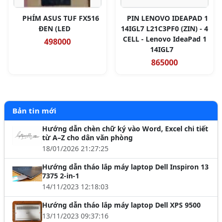
PHÍM ASUS TUF FX516
PIN LENOVO IDEAPAD 1
ĐEN (LED
14IGL7 L21C3PF0 (ZIN) - 4
CELL - Lenovo IdeaPad 1
498000
14IGL7
865000
Bản tin mới
Hướng dẫn chèn chữ ký vào Word, Excel chi tiết
từ A–Z cho dân văn phòng
18/01/2026 21:27:25
Hướng dẫn tháo lắp máy laptop Dell Inspiron 13
7375 2-in-1
14/11/2023 12:18:03
Hướng dẫn tháo lắp máy laptop Dell XPS 9500
13/11/2023 09:37:16