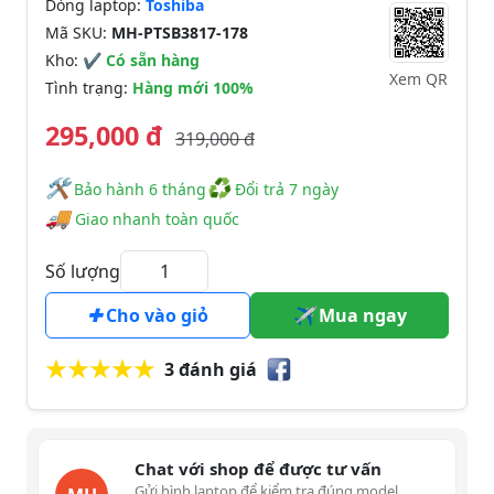
Dòng laptop:
Toshiba
Mã SKU:
MH-PTSB3817-178
Kho:
✔ Có sẵn hàng
Xem QR
Tình trạng:
Hàng mới 100%
295,000 đ
319,000 đ
🛠
♻
️️ Bảo hành 6 tháng
Đổi trả 7 ngày
🚚
Giao nhanh toàn quốc
Số lượng
Cho vào giỏ
Mua ngay
3 đánh giá
Chat với shop để được tư vấn
Gửi hình laptop để kiểm tra đúng model