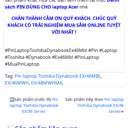
sách PIN DÙNG CHO laptop Acer
nhé
CHÂN THÀNH CẢM ƠN QUÝ KHÁCH. CHÚC QUÝ
KHÁCH CÓ TRẢI NGHIỆM MUA SẮM ONLINE TUYỆT
VỜI NHẤT !
#PinLaptopToshibaDynabookEx46Mbl #Pin #Laptop
#Toshiba #Dynabook #Ex46Mbl #PinLaptop
#MuaPinLaptop
Tag:
Pin laptop Toshiba Dynabook EX/46MBL
,
EX/46MWH
,
EX/48MWHMA
,
Sản phẩm trước đó
Pin
Sản phẩm tiếp theo
Pin laptop
laptop Toshiba Dynabook
Toshiba Dynabook EX/46
EX/56 Series
Series