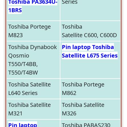
Toshiba PA3634U-
Series
1BRS
Toshiba Portege
Toshiba
M823
Satellite C600, C600D
Toshiba Dynabook
Pin laptop Toshiba
Qosmio
Satellite L675 Series
T550/T4BB,
T550/T4BW
Toshiba Satellite
Toshiba Portege
L640 Series
M862
Toshiba Satellite
Toshiba Satellite
M321
M326
Pin laptop
Toshiba PABAS230