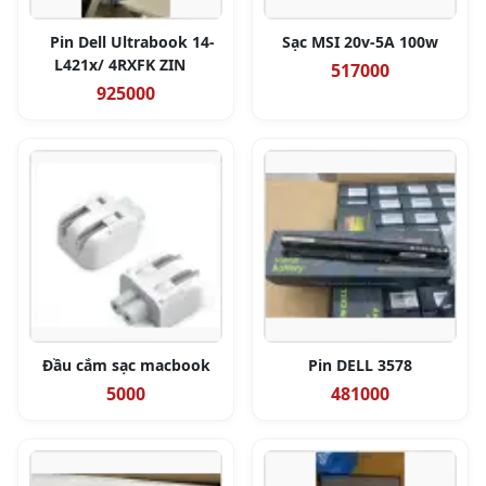
Pin Dell Ultrabook 14-
Sạc MSI 20v-5A 100w
L421x/ 4RXFK ZIN
517000
925000
Đầu cắm sạc macbook
Pin DELL 3578
5000
481000